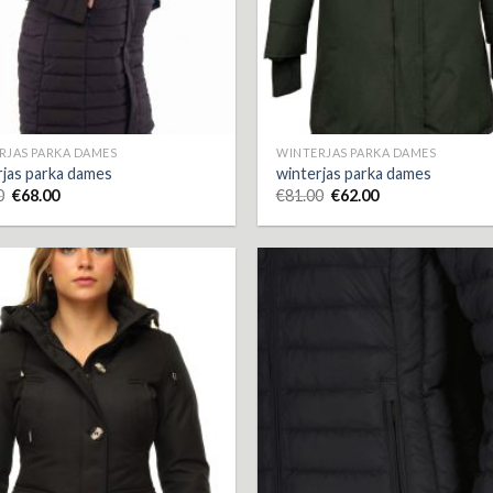
RJAS PARKA DAMES
WINTERJAS PARKA DAMES
rjas parka dames
winterjas parka dames
0
€
68.00
€
81.00
€
62.00