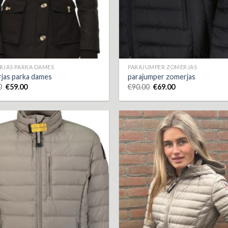
RJAS PARKA DAMES
PARAJUMPER ZOMERJAS
rjas parka dames
parajumper zomerjas
0
€
59.00
€
90.00
€
69.00