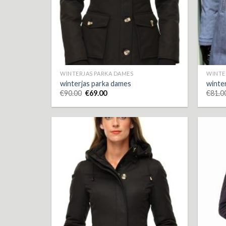
WINTERJAS PARKA DAMES
WINTE
winterjas parka dames
winte
€
90.00
€
69.00
€
81.0