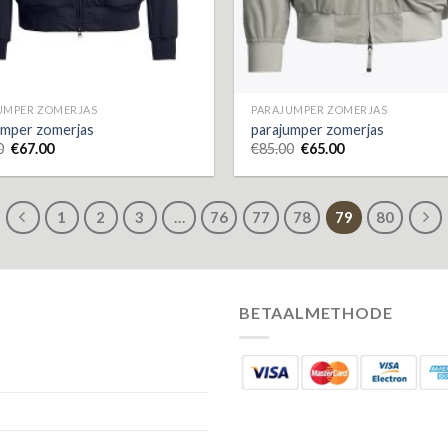
UMPER ZOMERJAS
PARAJUMPER ZOMERJAS
umper zomerjas
parajumper zomerjas
0
€
67.00
€
85.00
€
65.00
1
2
3
…
76
77
78
79
80
BETAALMETHODE