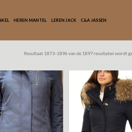
NKEL
HEREN MANTEL
LEREN JACK
C&A JASSEN
Resultaat 1873–1896 van de 1897 resultaten wordt 