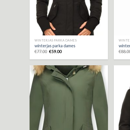
WINTERJAS PARKA DAMES
WINTE
winterjas parka dames
winte
€
77.00
€
59.00
€
88.0