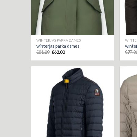
WINTERJAS PARKA DAMES
WINTE
winterjas parka dames
winte
€
81.00
€
62.00
€
77.0