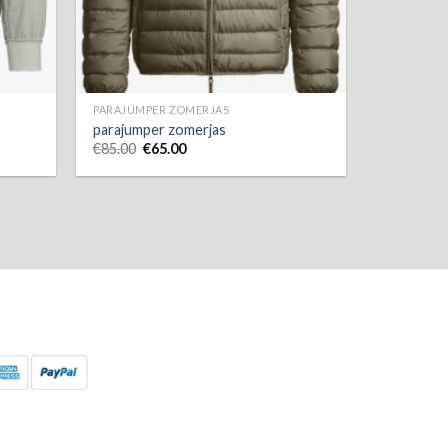
PARAJUMPER ZOMERJAS
parajumper zomerjas
€
85.00
€
65.00