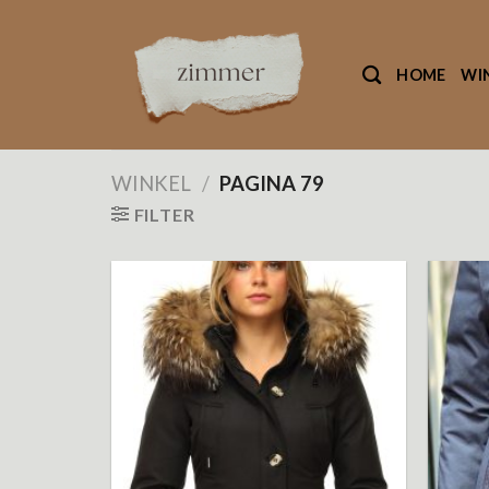
Ga
naar
inhoud
HOME
WI
WINKEL
/
PAGINA 79
FILTER