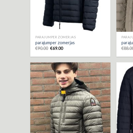
PARAJUMPER ZOMERJAS
PARAJ
parajumper zomerjas
paraj
€
90.00
€
69.00
€
88.0