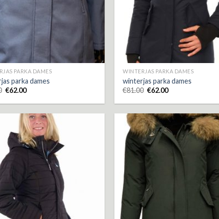
RJAS PARKA DAMES
WINTERJAS PARKA DAMES
rjas parka dames
winterjas parka dames
0
€
62.00
€
81.00
€
62.00