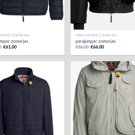
UMPER ZOMERJAS
PARAJUMPER ZOMERJAS
umper zomerjas
parajumper zomerjas
0
€
61.00
€
86.00
€
66.00