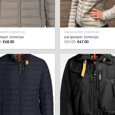
UMPER ZOMERJAS
PARAJUMPER ZOMERJAS
umper zomerjas
parajumper zomerjas
0
€
68.00
€
87.00
€
67.00