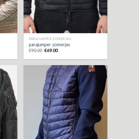
PARAJUMPER ZOMERJAS
parajumper zomerjas
€
90.00
€
69.00