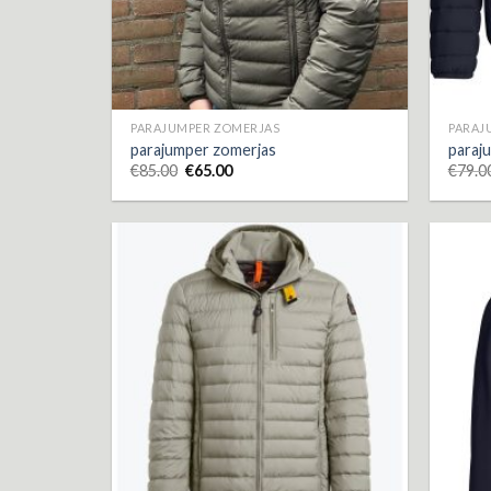
PARAJUMPER ZOMERJAS
PARAJ
parajumper zomerjas
paraj
€
85.00
€
65.00
€
79.0