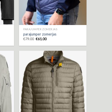
PARAJUMPER ZOMERJAS
parajumper zomerjas
€
79.00
€
61.00