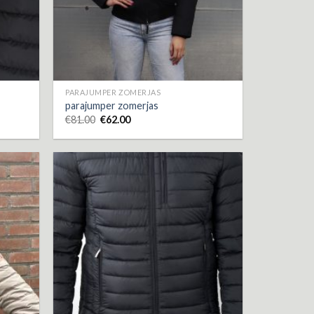
PARAJUMPER ZOMERJAS
parajumper zomerjas
€
81.00
€
62.00