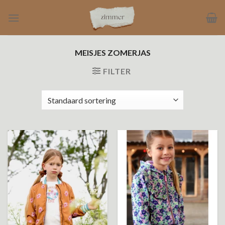
Ga
naar
inhoud
MEISJES ZOMERJAS
FILTER