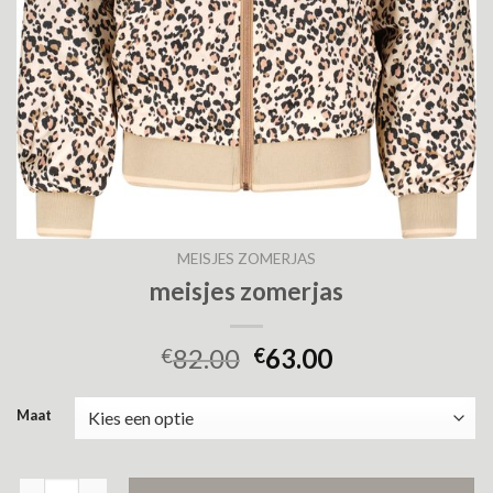
MEISJES ZOMERJAS
meisjes zomerjas
82.00
63.00
€
€
Maat
meisjes zomerjas aantal