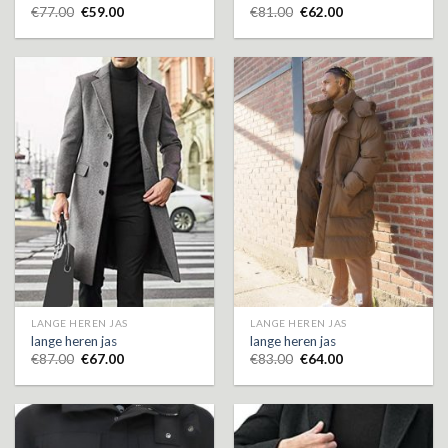
€
77.00
€
59.00
€
81.00
€
62.00
LANGE HEREN JAS
LANGE HEREN JAS
lange heren jas
lange heren jas
€
87.00
€
67.00
€
83.00
€
64.00