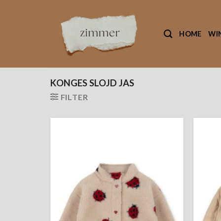
Ga
naar
inhoud
HOME
WI
KONGES SLOJD JAS
FILTER