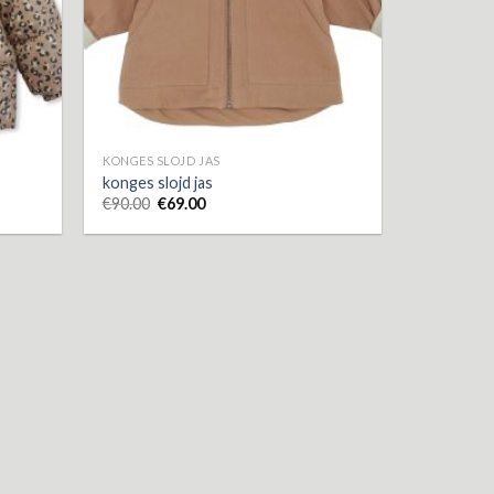
KONGES SLOJD JAS
konges slojd jas
€
90.00
€
69.00