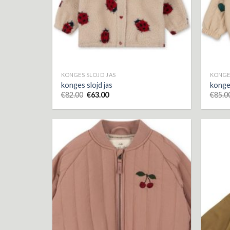
KONGES SLOJD JAS
KONGE
konges slojd jas
konges
€
82.00
€
63.00
€
85.0