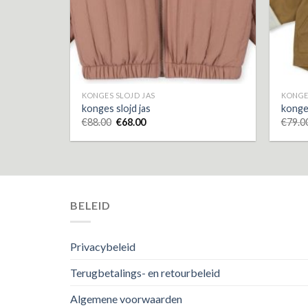
KONGES SLOJD JAS
KONGE
konges slojd jas
konges
€
88.00
€
68.00
€
79.0
BELEID
Privacybeleid
Terugbetalings- en retourbeleid
Algemene voorwaarden