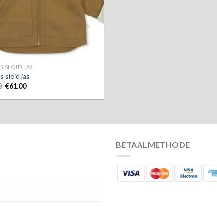
S SLOJD JAS
 slojd jas
0
€
61.00
BETAALMETHODE