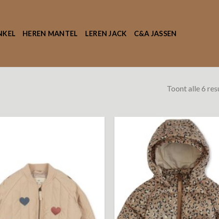
NKEL
HEREN MANTEL
LEREN JACK
C&A JASSEN
Toont alle 6 res