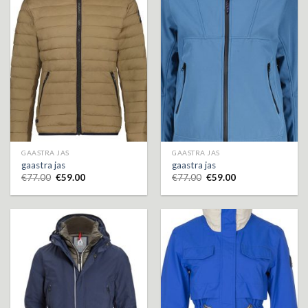
GAASTRA JAS
GAASTRA JAS
gaastra jas
gaastra jas
€
77.00
€
59.00
€
77.00
€
59.00