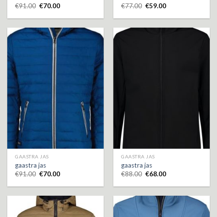
€
91.00
€
70.00
€
77.00
€
59.00
GAASTRA JAS
GAASTRA JAS
gaastra jas
gaastra jas
€
91.00
€
70.00
€
88.00
€
68.00