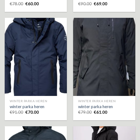
€
78.00
€
60.00
€
90.00
€
69.00
WINTER PARKA HEREN
WINTER PARKA HEREN
winter parka heren
winter parka heren
€
91.00
€
70.00
€
79.00
€
61.00