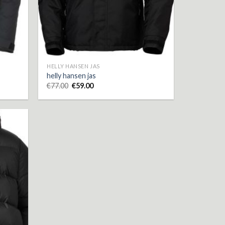
HELLY HANSEN JAS
helly hansen jas
€
77.00
€
59.00