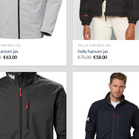
 HANSEN JAS
HELLY HANSEN JAS
hansen jas
helly hansen jas
0
€
63.00
€
75.00
€
58.00