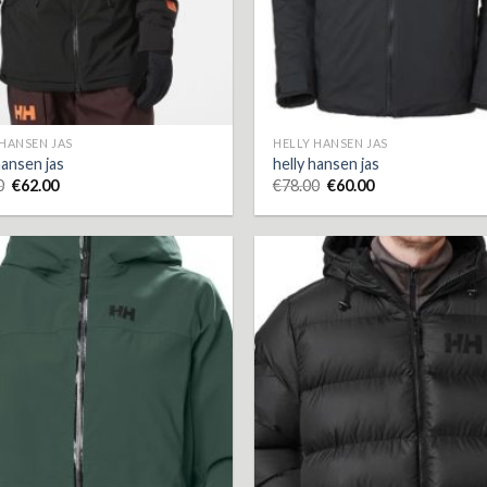
 HANSEN JAS
HELLY HANSEN JAS
hansen jas
helly hansen jas
0
€
62.00
€
78.00
€
60.00