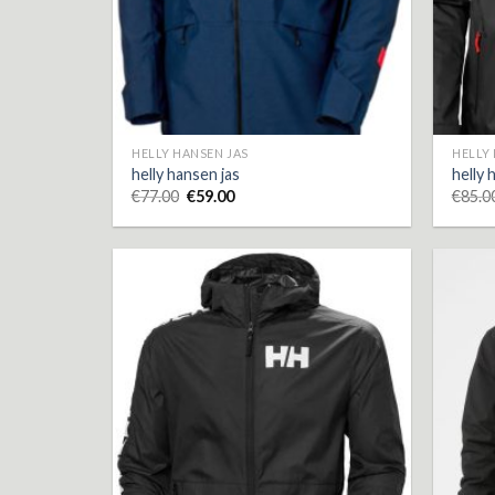
HELLY HANSEN JAS
HELLY
helly hansen jas
helly 
€
77.00
€
59.00
€
85.0