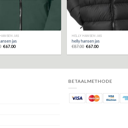
 HANSEN JAS
HELLY HANSEN JAS
hansen jas
helly hansen jas
0
€
67.00
€
87.00
€
67.00
BETAALMETHODE