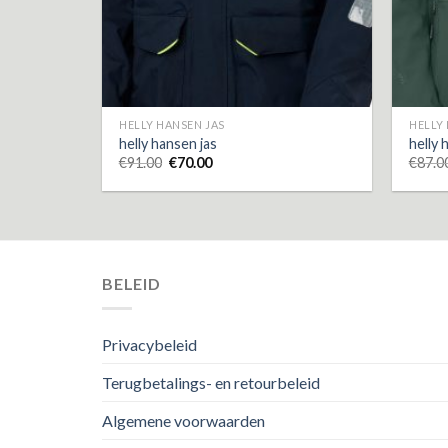
HELLY HANSEN JAS
HELLY
helly hansen jas
helly 
€
91.00
€
70.00
€
87.0
BELEID
Privacybeleid
Terugbetalings- en retourbeleid
Algemene voorwaarden