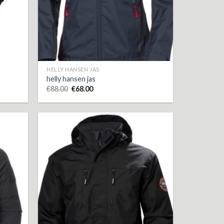
HELLY HANSEN JAS
helly hansen jas
€
88.00
€
68.00