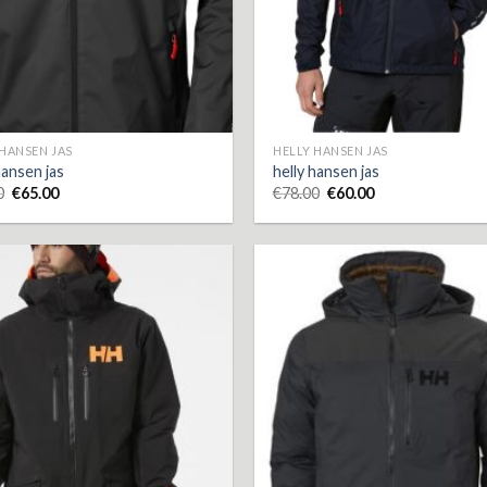
 HANSEN JAS
HELLY HANSEN JAS
hansen jas
helly hansen jas
0
€
65.00
€
78.00
€
60.00