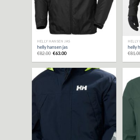
HELLY HANSEN JAS
HELLY
helly hansen jas
helly 
€
82.00
€
63.00
€
81.0