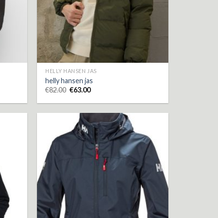
HELLY HANSEN JAS
helly hansen jas
€
82.00
€
63.00