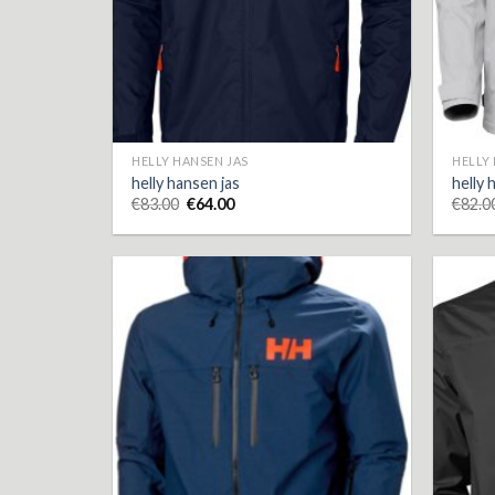
HELLY HANSEN JAS
HELLY
helly hansen jas
helly 
€
83.00
€
64.00
€
82.0