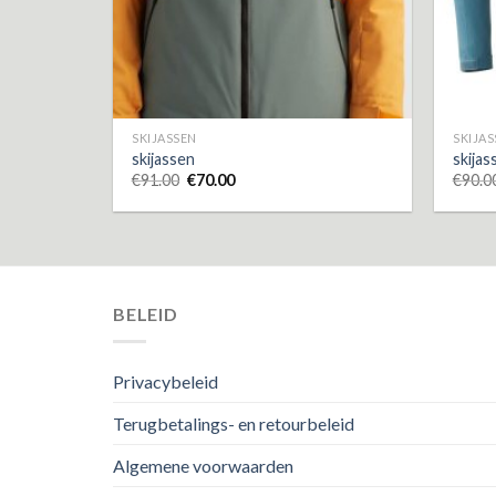
SKIJASSEN
SKIJA
skijassen
skijas
€
91.00
€
70.00
€
90.0
BELEID
Privacybeleid
Terugbetalings- en retourbeleid
Algemene voorwaarden