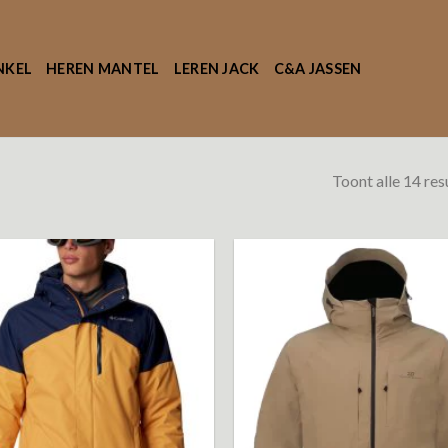
NKEL
HEREN MANTEL
LEREN JACK
C&A JASSEN
Toont alle 14 res