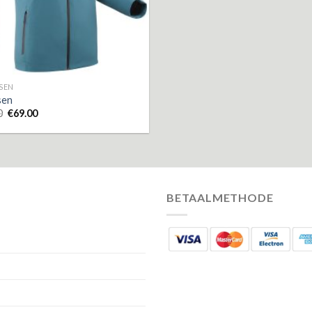
SSEN
sen
0
€
69.00
BETAALMETHODE