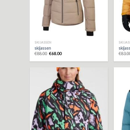
SKIJASSEN
SKIJA
skijassen
skijas
€
88.00
€
68.00
€
83.0