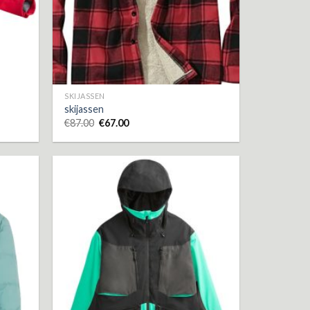
SKIJASSEN
skijassen
€
87.00
€
67.00