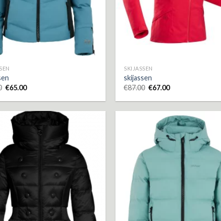
SSEN
SKIJASSEN
sen
skijassen
0
€
65.00
€
87.00
€
67.00