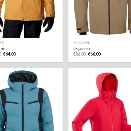
SSEN
SKIJASSEN
sen
skijassen
0
€
64.00
€
86.00
€
66.00