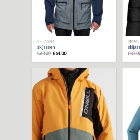
SKIJASSEN
SKIJA
skijassen
skijas
€
83.00
€
64.00
€
87.0