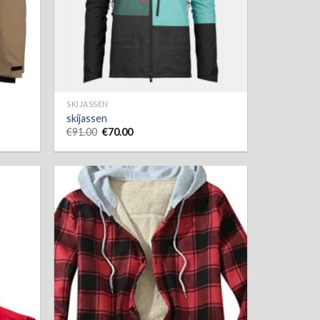
SKIJASSEN
skijassen
€
91.00
€
70.00