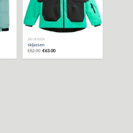
SKIJASSEN
skijassen
€
82.00
€
63.00