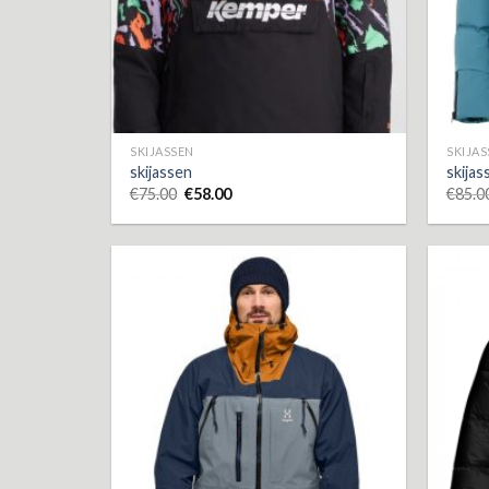
SKIJASSEN
SKIJA
skijassen
skijas
€
75.00
€
58.00
€
85.0