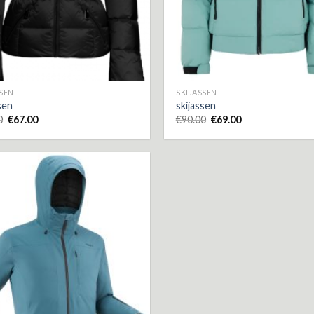
SSEN
SKIJASSEN
sen
skijassen
0
€
67.00
€
90.00
€
69.00