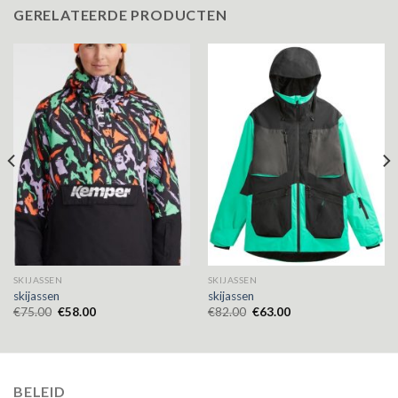
GERELATEERDE PRODUCTEN
SKIJASSEN
SKIJASSEN
skijassen
skijassen
€
75.00
€
58.00
€
82.00
€
63.00
BELEID