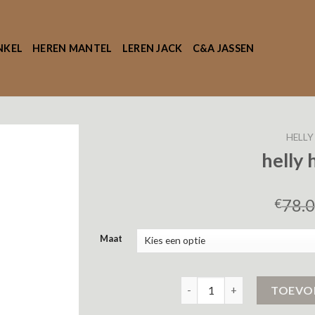
NKEL
HEREN MANTEL
LEREN JACK
C&A JASSEN
HELLY
helly 
78.
€
Maat
helly hansen jas aantal
TOEVO