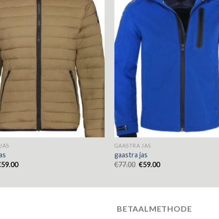
JAS
GAASTRA JAS
as
gaastra jas
€
59.00
€
77.00
€
59.00
BETAALMETHODE