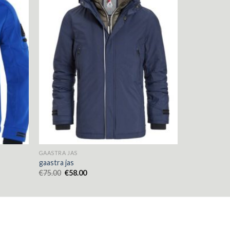
GAASTRA JAS
gaastra jas
€
75.00
€
58.00