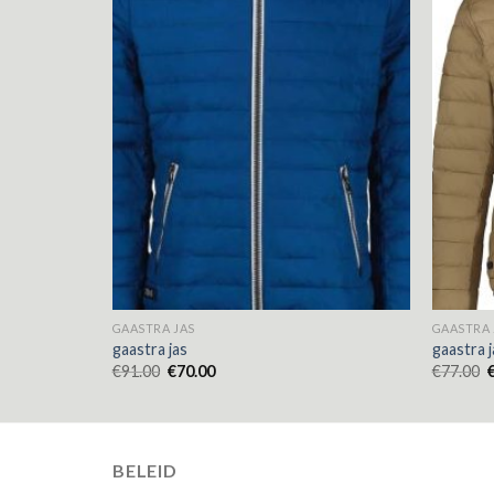
GAASTRA JAS
GAASTRA 
gaastra jas
gaastra j
€
91.00
€
70.00
€
77.00
BELEID