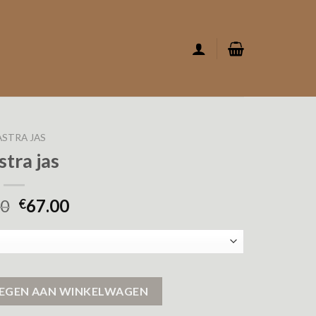
STRA JAS
stra jas
00
67.00
€
EGEN AAN WINKELWAGEN