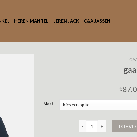
NKEL
HEREN MANTEL
LEREN JACK
C&A JASSEN
GAA
gaa
87.
€
Maat
gaastra jas aantal
TOEVO