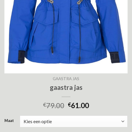
GAASTRA JAS
gaastra jas
79.00
61.00
€
€
Maat