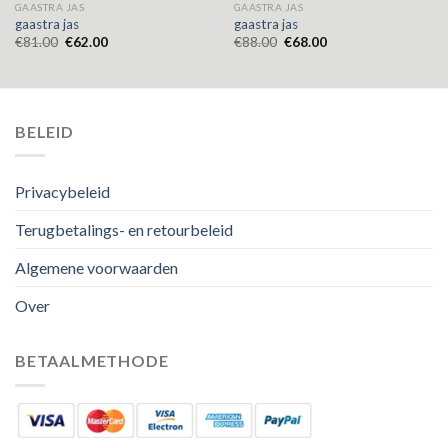
GAASTRA JAS
GAASTRA JAS
gaastra jas
gaastra jas
€
81.00
€
62.00
€
88.00
€
68.00
BELEID
Privacybeleid
Terugbetalings- en retourbeleid
Algemene voorwaarden
Over
BETAALMETHODE