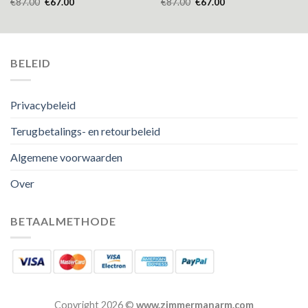
€
87.00
€
67.00
€
87.00
€
67.00
BELEID
Privacybeleid
Terugbetalings- en retourbeleid
Algemene voorwaarden
Over
BETAALMETHODE
Copyright 2026 ©
www.zimmermanarm.com