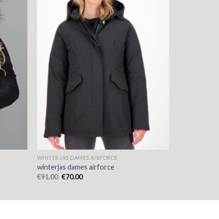
WINTERJAS DAMES AIRFORCE
winterjas dames airforce
€
91.00
€
70.00