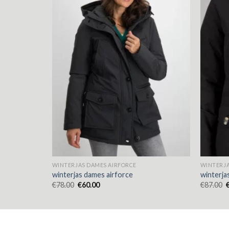
WINTERJAS DAMES AIRFORCE
WINTERJA
winterjas dames airforce
winterja
€
78.00
€
60.00
€
87.00