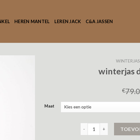
NKEL
HEREN MANTEL
LEREN JACK
C&A JASSEN
WINTERJAS
winterjas 
79.
€
Maat
winterjas dames airforce aa
TOEVO