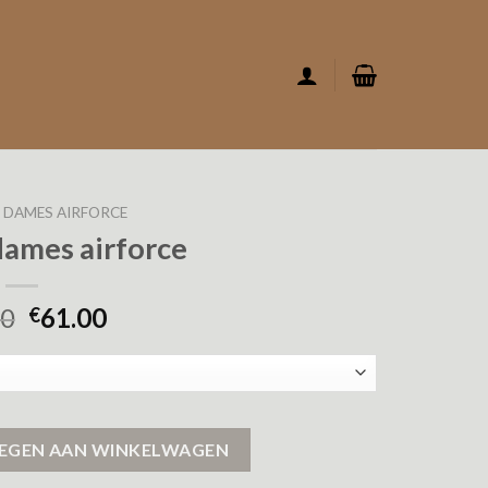
 DAMES AIRFORCE
dames airforce
00
61.00
€
ntal
EGEN AAN WINKELWAGEN