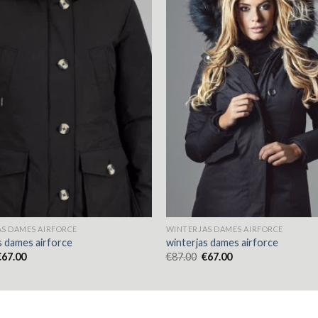
S DAMES AIRFORCE
WINTERJAS DAMES AIRFORCE
s dames airforce
winterjas dames airforce
€
67.00
€
87.00
€
67.00