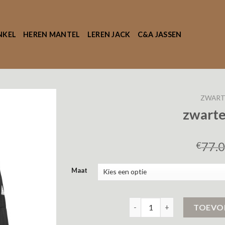
NKEL
HEREN MANTEL
LEREN JACK
C&A JASSEN
ZWART
zwarte
77.
€
Maat
zwarte winterjas aantal
TOEVO