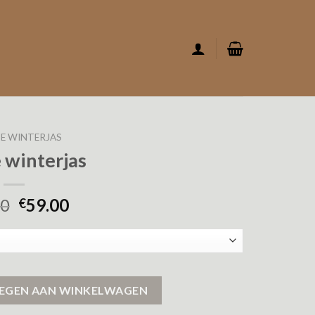
E WINTERJAS
 winterjas
00
59.00
€
EGEN AAN WINKELWAGEN