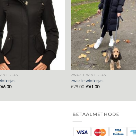
WINTERJAS
ZWARTE WINTERJAS
interjas
zwarte winterjas
€
66.00
€
79.00
€
61.00
BETAALMETHODE