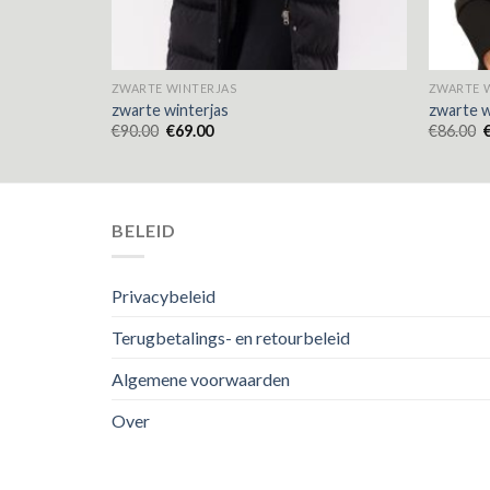
ZWARTE WINTERJAS
ZWARTE 
zwarte winterjas
zwarte w
€
90.00
€
69.00
€
86.00
BELEID
Privacybeleid
Terugbetalings- en retourbeleid
Algemene voorwaarden
Over