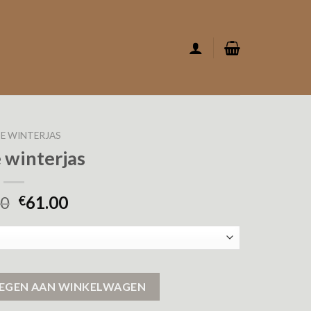
E WINTERJAS
 winterjas
00
61.00
€
EGEN AAN WINKELWAGEN