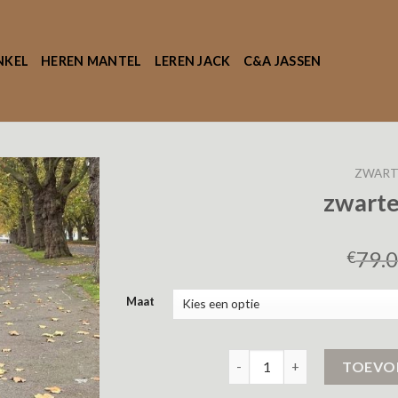
NKEL
HEREN MANTEL
LEREN JACK
C&A JASSEN
ZWART
zwarte
79.
€
Maat
zwarte winterjas aantal
TOEVO