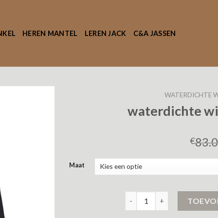
NKEL
HEREN MANTEL
LEREN JACK
C&A JASSEN
WATERDICHTE W
waterdichte wi
83.
€
Maat
waterdichte winterjas dames
TOEVO