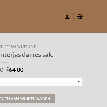
INTERJAS DAMES SALE
nterjas dames sale
00
64.00
€
 sale aantal
EGEN AAN WINKELWAGEN