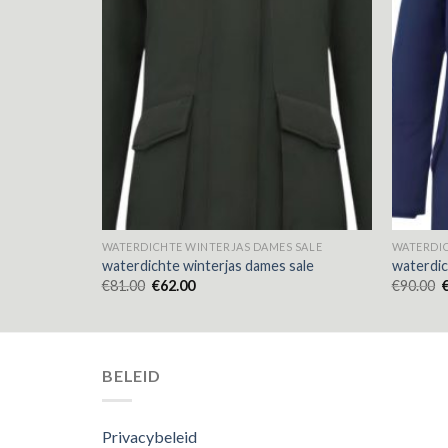
 SALE
WATERDICHTE WINTERJAS DAMES SALE
WATERDIC
sale
waterdichte winterjas dames sale
waterdic
€
81.00
€
62.00
€
90.00
BELEID
Privacybeleid