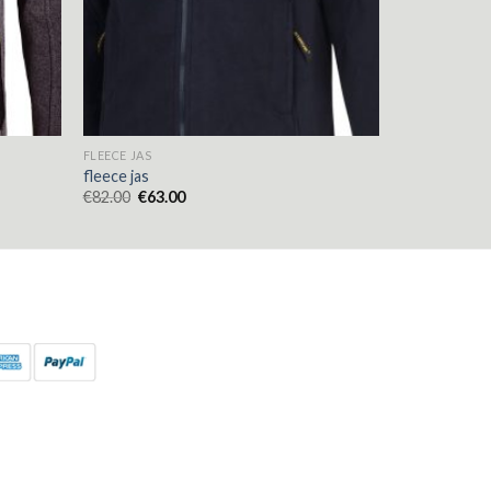
FLEECE JAS
fleece jas
€
82.00
€
63.00