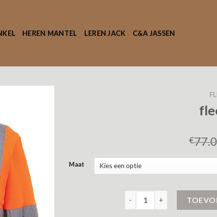
NKEL
HEREN MANTEL
LEREN JACK
C&A JASSEN
FL
fle
77.
€
Maat
fleece jas aantal
TOEVO