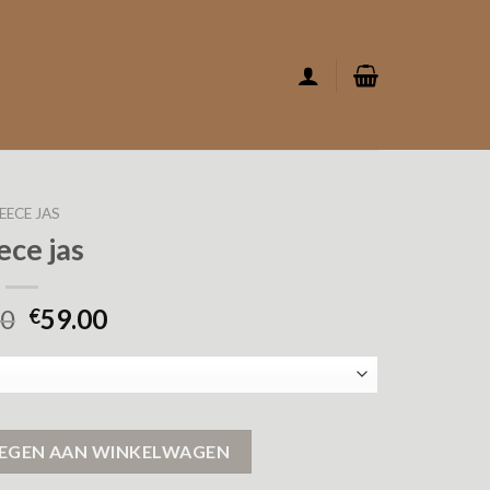
EECE JAS
ece jas
00
59.00
€
EGEN AAN WINKELWAGEN