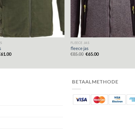
S
FLEECE JAS
s
fleece jas
€
61.00
€
85.00
€
65.00
BETAALMETHODE