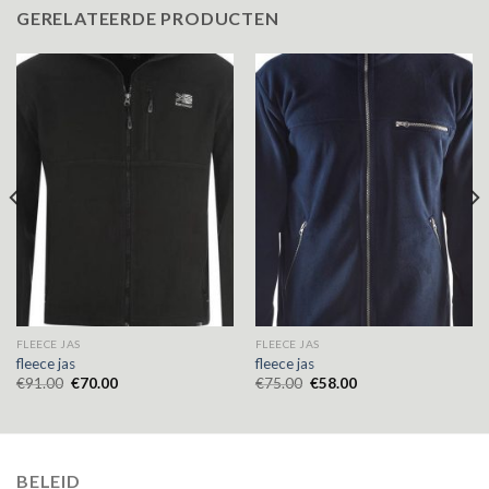
GERELATEERDE PRODUCTEN
FLEECE JAS
FLEECE JAS
fleece jas
fleece jas
€
91.00
€
70.00
€
75.00
€
58.00
BELEID