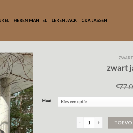
NKEL
HEREN MANTEL
LEREN JACK
C&A JASSEN
ZWART 
zwart 
77.
€
Maat
zwart jasje dames aantal
TOEVO