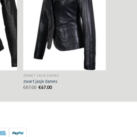
ZWART JASJE DAMES
zwart jasje dames
€
87.00
€
67.00