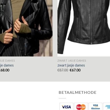
SJE DAMES
ZWART JASJE DAMES
sje dames
zwart jasje dames
€
68.00
€
87.00
€
67.00
BETAALMETHODE