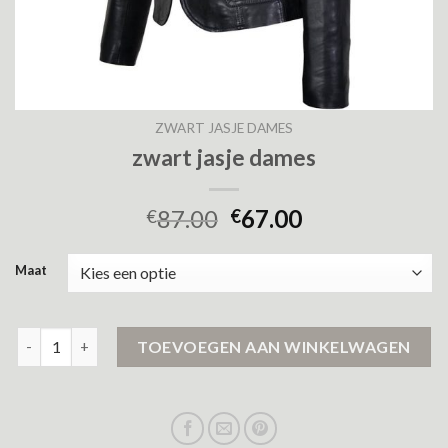
ZWART JASJE DAMES
zwart jasje dames
87.00
67.00
€
€
Maat
zwart jasje dames aantal
TOEVOEGEN AAN WINKELWAGEN