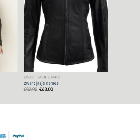
ZWART JASJE DAMES
zwart jasje dames
€
82.00
€
63.00