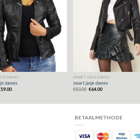
SJE DAMES
ZWART JASJE DAMES
sje dames
zwart jasje dames
€
59.00
€
83.00
€
64.00
BETAALMETHODE