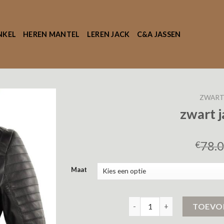
NKEL
HEREN MANTEL
LEREN JACK
C&A JASSEN
ZWART 
zwart 
78.
€
Maat
zwart jasje dames aantal
TOEVO