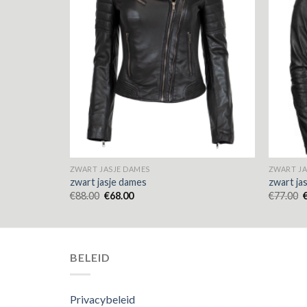
ZWART JASJE DAMES
ZWART JA
zwart jasje dames
zwart ja
€
88.00
€
68.00
€
77.00
BELEID
Privacybeleid