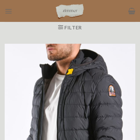
Ga
naar
inhoud
FILTER