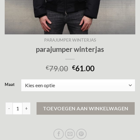
PARAJUMPER WINTERJAS
parajumper winterjas
79.00
61.00
€
€
Maat
parajumper winterjas aantal
TOEVOEGEN AAN WINKELWAGEN