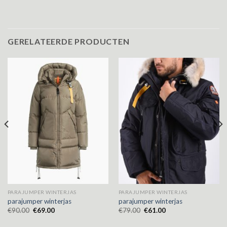
GERELATEERDE PRODUCTEN
PARAJUMPER WINTERJAS
PARAJUMPER WINTERJAS
parajumper winterjas
parajumper winterjas
€
90.00
€
69.00
€
79.00
€
61.00