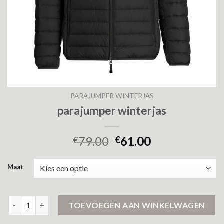
PARAJUMPER WINTERJAS
parajumper winterjas
79.00
61.00
€
€
Maat
parajumper winterjas aantal
TOEVOEGEN AAN WINKELWAGEN