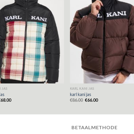
 JAS
KARL KANI JAS
jas
karl kani jas
€
68.00
€
86.00
€
66.00
BETAALMETHODE