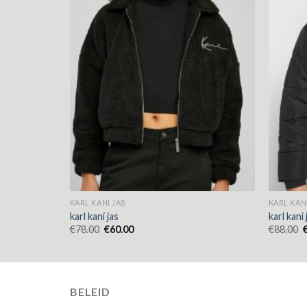
KARL KANI JAS
KARL KANI
karl kani jas
karl kani 
€
78.00
€
60.00
€
88.00
BELEID