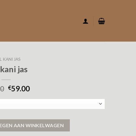
L KANI JAS
 kani jas
00
59.00
€
EGEN AAN WINKELWAGEN