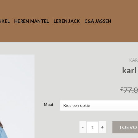
NKEL
HEREN MANTEL
LEREN JACK
C&A JASSEN
KAR
karl
77.
€
Maat
karl kani jas aantal
TOEVO