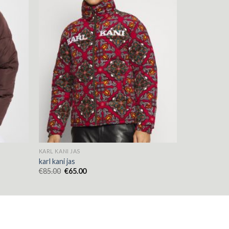
KARL KANI JAS
karl kani jas
€
85.00
€
65.00