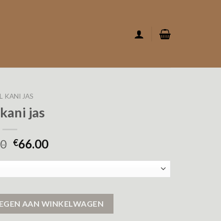
L KANI JAS
 kani jas
00
66.00
€
EGEN AAN WINKELWAGEN