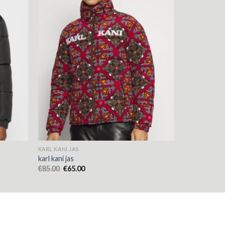
KARL KANI JAS
karl kani jas
€
85.00
€
65.00