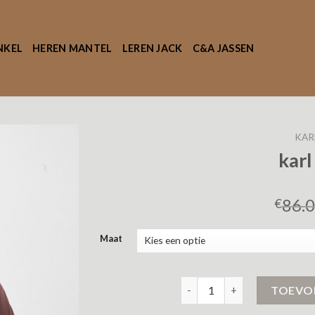
NKEL
HEREN MANTEL
LEREN JACK
C&A JASSEN
KAR
karl
86.
€
Maat
karl kani jas aantal
TOEVO