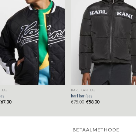
 JAS
KARL KANI JAS
jas
karl kani jas
€
67.00
€
75.00
€
58.00
BETAALMETHODE