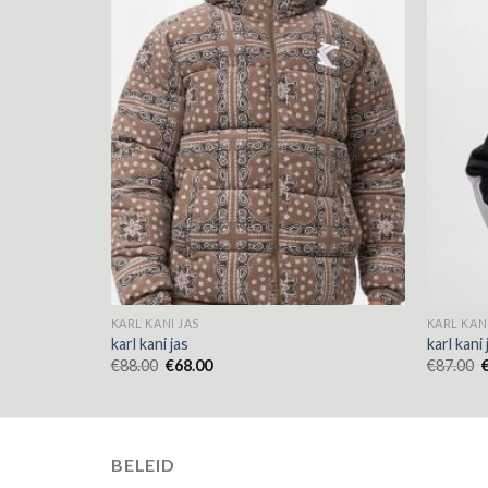
KARL KANI JAS
KARL KANI
karl kani jas
karl kani 
€
88.00
€
68.00
€
87.00
BELEID