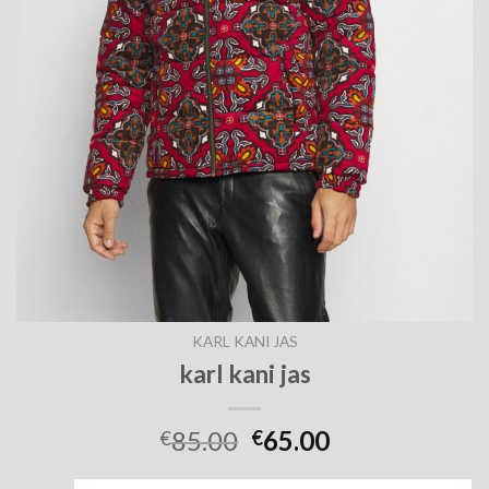
KARL KANI JAS
karl kani jas
85.00
65.00
€
€