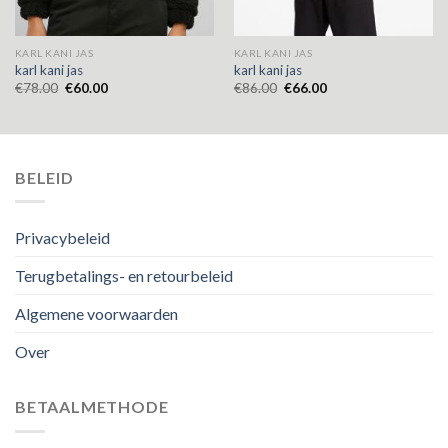
KARL KANI JAS
KARL KANI JAS
karl kani jas
karl kani jas
€
78.00
€
60.00
€
86.00
€
66.00
BELEID
Privacybeleid
Terugbetalings- en retourbeleid
Algemene voorwaarden
Over
BETAALMETHODE