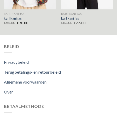
KARL KANI JAS
KARL KANI JAS
karl kani jas
karl kani jas
€
91.00
€
70.00
€
86.00
€
66.00
BELEID
Privacybeleid
Terugbetalings- en retourbeleid
Algemene voorwaarden
Over
BETAALMETHODE