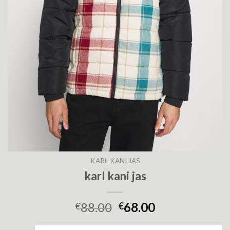
KARL KANI JAS
karl kani jas
88.00
68.00
€
€