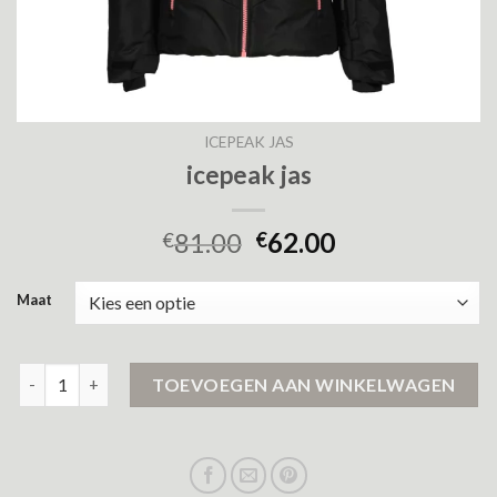
ICEPEAK JAS
icepeak jas
81.00
62.00
€
€
Maat
icepeak jas aantal
TOEVOEGEN AAN WINKELWAGEN