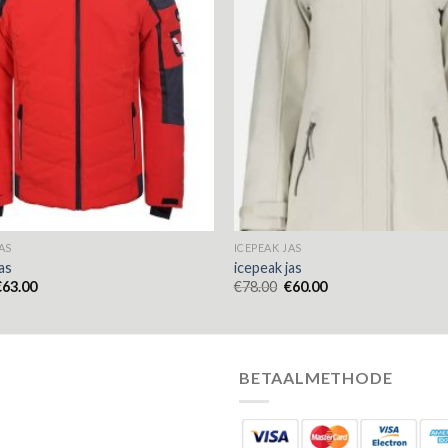
AS
ICEPEAK JAS
as
icepeak jas
€
63.00
€
78.00
€
60.00
BETAALMETHODE