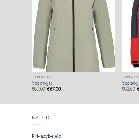
ICEPEAK JAS
ICEPEAK J
icepeak jas
icepeak j
€
87.00
€
67.00
€
82.00
BELEID
Privacybeleid