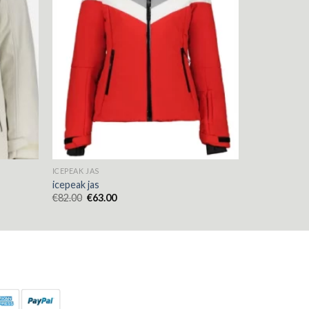
ICEPEAK JAS
icepeak jas
€
82.00
€
63.00