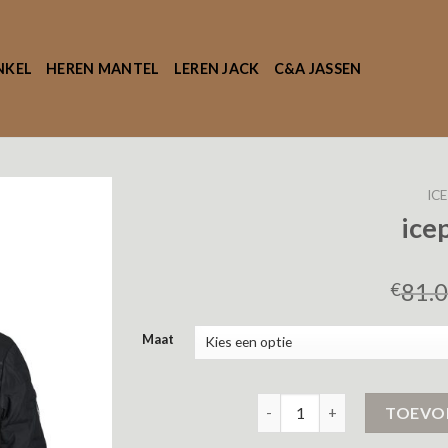
NKEL
HEREN MANTEL
LEREN JACK
C&A JASSEN
IC
ice
81.
€
Maat
icepeak jas aantal
TOEVO