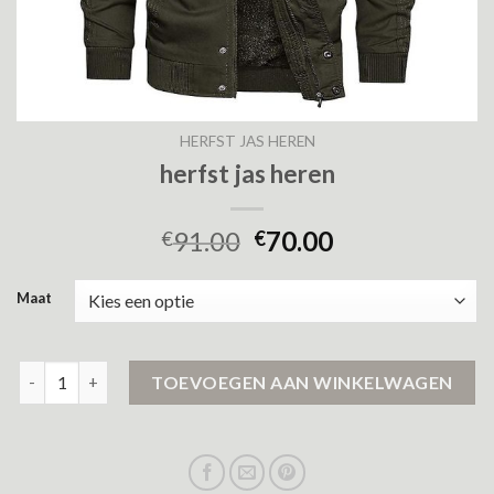
HERFST JAS HEREN
herfst jas heren
91.00
70.00
€
€
Maat
herfst jas heren aantal
TOEVOEGEN AAN WINKELWAGEN