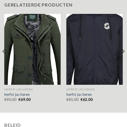
GERELATEERDE PRODUCTEN
HERFST JAS HEREN
HERFST JAS HEREN
herfst jas heren
herfst jas heren
€
90.00
€
69.00
€
81.00
€
62.00
BELEID