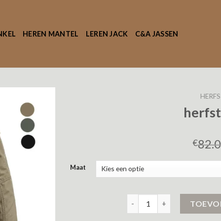
NKEL
HEREN MANTEL
LEREN JACK
C&A JASSEN
HERFS
herfst
82.
€
Maat
herfst jas heren aantal
TOEVO