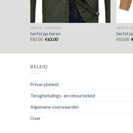
HERFST JAS HEREN
HERFST J
herfst jas heren
herfst j
€
82.00
€
63.00
€
83.00
BELEID
Privacybeleid
Terugbetalings- en retourbeleid
Algemene voorwaarden
Over