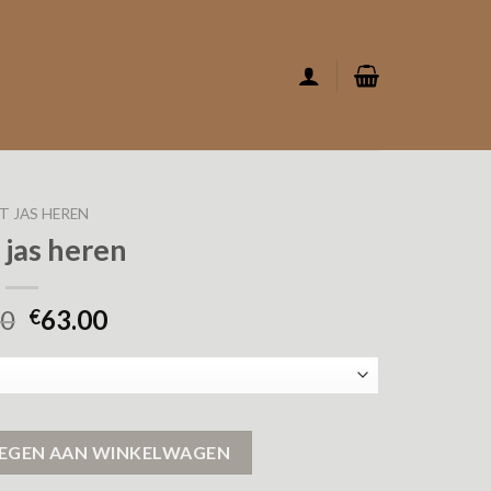
T JAS HEREN
 jas heren
00
63.00
€
EGEN AAN WINKELWAGEN