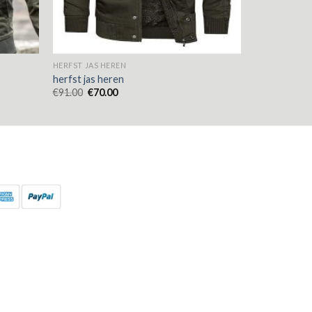
HERFST JAS HEREN
herfst jas heren
€
91.00
€
70.00