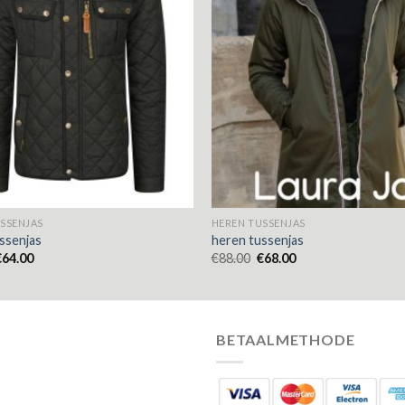
SSENJAS
HEREN TUSSENJAS
ssenjas
heren tussenjas
€
64.00
€
88.00
€
68.00
BETAALMETHODE