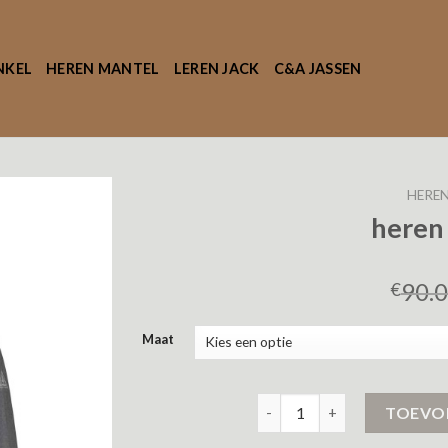
NKEL
HEREN MANTEL
LEREN JACK
C&A JASSEN
HEREN
heren
90.
€
Maat
heren tussenjas aantal
TOEVO