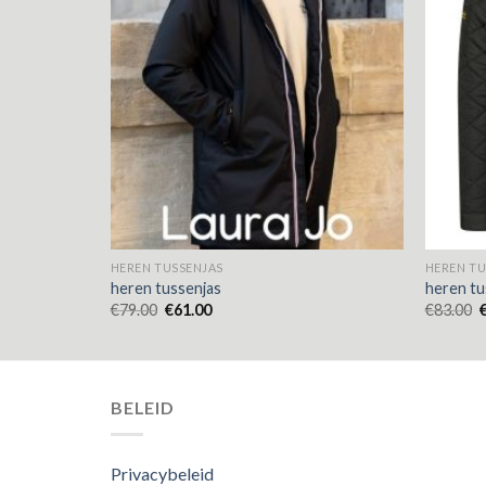
HEREN TUSSENJAS
HEREN TU
heren tussenjas
heren tu
€
79.00
€
61.00
€
83.00
BELEID
Privacybeleid