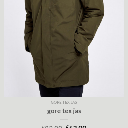
GORE TEX JAS
gore tex jas
€
€