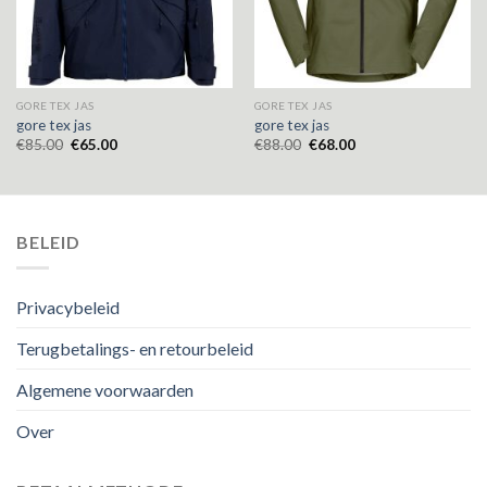
GORE TEX JAS
GORE TEX JAS
gore tex jas
gore tex jas
€
85.00
€
65.00
€
88.00
€
68.00
BELEID
Privacybeleid
Terugbetalings- en retourbeleid
Algemene voorwaarden
Over