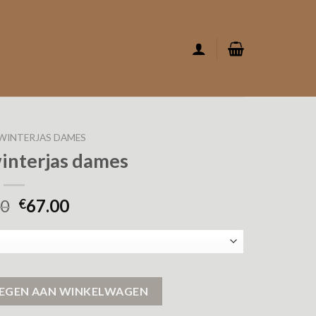
WINTERJAS DAMES
winterjas dames
00
67.00
€
antal
EGEN AAN WINKELWAGEN