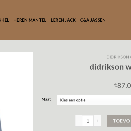
NKEL
HEREN MANTEL
LEREN JACK
C&A JASSEN
DIDRIKSON 
didrikson 
87.
€
Maat
didrikson winterjas dames a
TOEVO