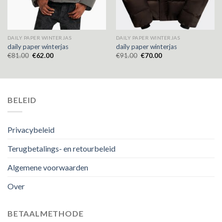
DAILY PAPER WINTERJAS
DAILY PAPER WINTERJAS
daily paper winterjas
daily paper winterjas
€
81.00
€
62.00
€
91.00
€
70.00
BELEID
Privacybeleid
Terugbetalings- en retourbeleid
Algemene voorwaarden
Over
BETAALMETHODE