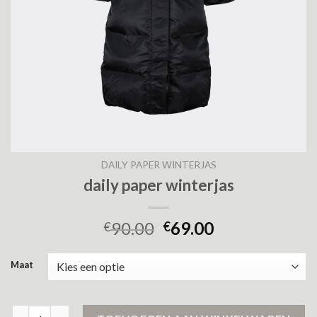
DAILY PAPER WINTERJAS
daily paper winterjas
90.00
69.00
€
€
Maat
daily paper winterjas aantal