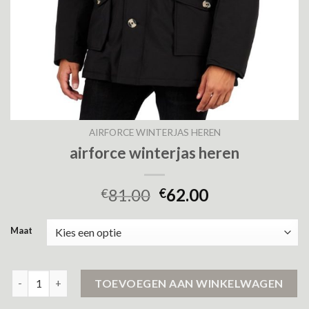
AIRFORCE WINTERJAS HEREN
airforce winterjas heren
81.00
62.00
€
€
Maat
airforce winterjas heren aantal
TOEVOEGEN AAN WINKELWAGEN