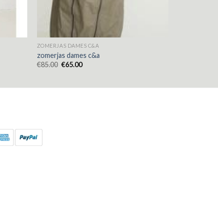
ZOMERJAS DAMES C&A
zomerjas dames c&a
€
85.00
€
65.00