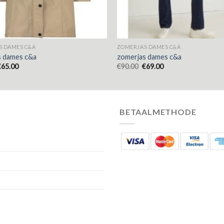
S DAMES C&A
ZOMERJAS DAMES C&A
s dames c&a
zomerjas dames c&a
€
65.00
€
90.00
€
69.00
BETAALMETHODE