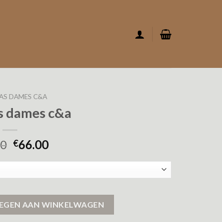
AS DAMES C&A
s dames c&a
00
66.00
€
EGEN AAN WINKELWAGEN