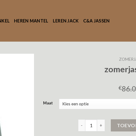
NKEL
HEREN MANTEL
LEREN JACK
C&A JASSEN
ZOMERJ
zomerja
86.
€
Maat
zomerjas dames c&a aantal
TOEVO