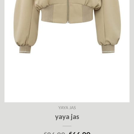
YAYA JAS
yaya jas
€
€