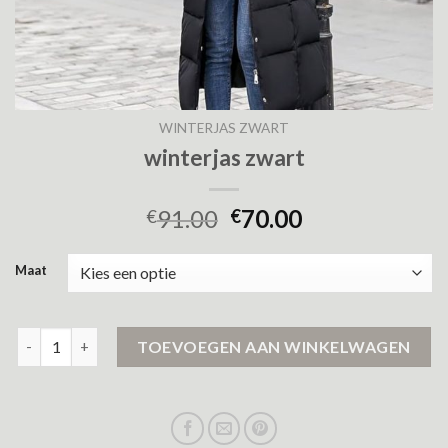
WINTERJAS ZWART
winterjas zwart
91.00
70.00
€
€
Maat
winterjas zwart aantal
TOEVOEGEN AAN WINKELWAGEN