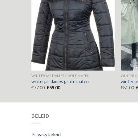
N
WINTERJAS DAMES GROTE MATEN
WINTERJA
winterjas dames grote maten
winterja
€
77.00
€
59.00
€
81.00
BELEID
Privacybeleid