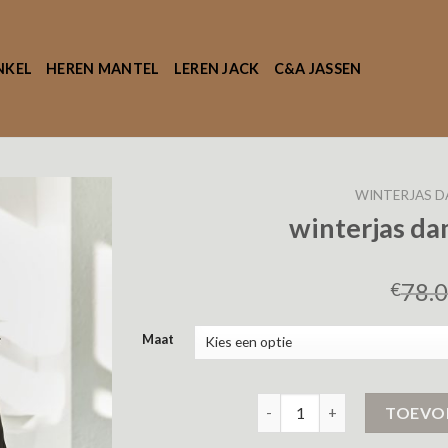
NKEL
HEREN MANTEL
LEREN JACK
C&A JASSEN
WINTERJAS D
winterjas da
78.
€
Maat
winterjas dames grote mate
TOEVO