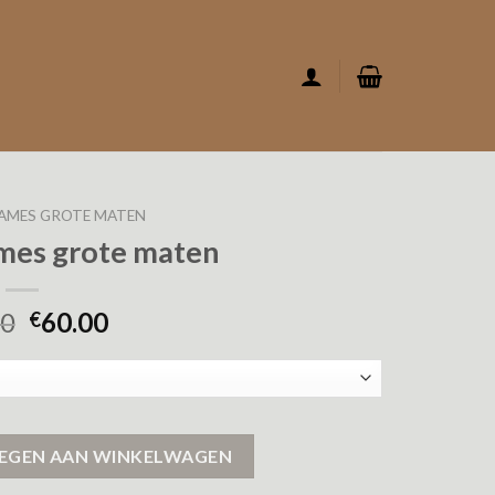
AMES GROTE MATEN
mes grote maten
00
60.00
€
n aantal
EGEN AAN WINKELWAGEN