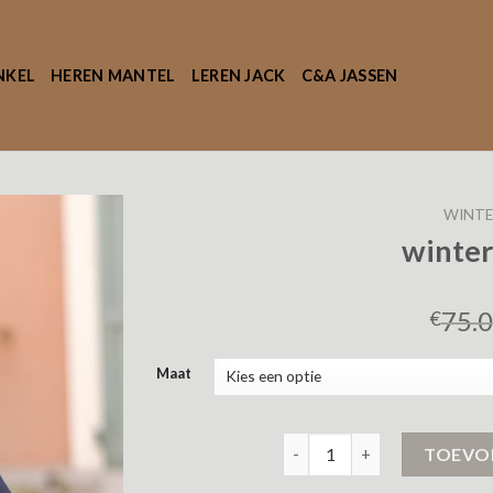
NKEL
HEREN MANTEL
LEREN JACK
C&A JASSEN
WINTE
winter
75.
€
Maat
winter jas dames aantal
TOEVO