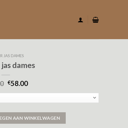
R JAS DAMES
 jas dames
00
58.00
€
EGEN AAN WINKELWAGEN