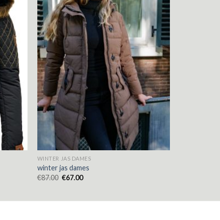
WINTER JAS DAMES
winter jas dames
€
87.00
€
67.00