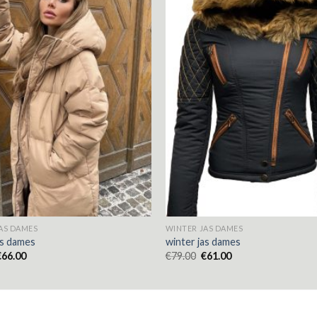
AS DAMES
WINTER JAS DAMES
as dames
winter jas dames
€
66.00
€
79.00
€
61.00