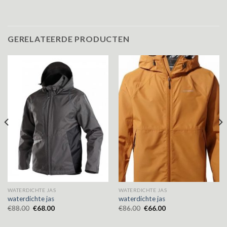
GERELATEERDE PRODUCTEN
WATERDICHTE JAS
WATERDICHTE JAS
waterdichte jas
waterdichte jas
€
88.00
€
68.00
€
86.00
€
66.00