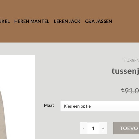
NKEL
HEREN MANTEL
LEREN JACK
C&A JASSEN
TUSSEN
tussen
91.
€
Maat
tussenjas jongens aantal
TOEVO