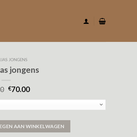
JAS JONGENS
jas jongens
00
70.00
€
EGEN AAN WINKELWAGEN