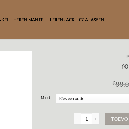
NKEL
HEREN MANTEL
LEREN JACK
C&A JASSEN
R
ro
88.
€
Maat
rode jas aantal
TOEVO