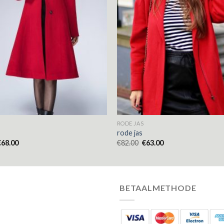
RODE JAS
rode jas
€
68.00
€
82.00
€
63.00
BETAALMETHODE