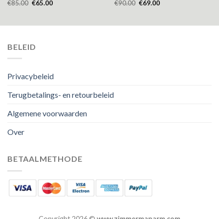
€
85.00
€
65.00
€
90.00
€
69.00
BELEID
Privacybeleid
Terugbetalings- en retourbeleid
Algemene voorwaarden
Over
BETAALMETHODE
Copyright 2026 ©
www.zimmermanarm.com