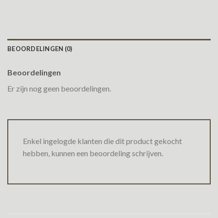
BEOORDELINGEN (0)
Beoordelingen
Er zijn nog geen beoordelingen.
Enkel ingelogde klanten die dit product gekocht
hebben, kunnen een beoordeling schrijven.